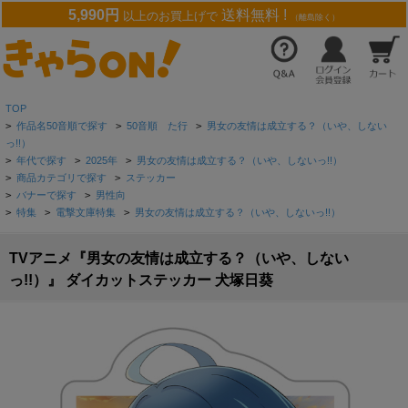
5,990円
送料無料 !
以上のお買上げで
（離島除く）
TOP
>
作品名50音順で探す
>
50音順 た行
>
男女の友情は成立する？（いや、しない
っ!!）
>
年代で探す
>
2025年
>
男女の友情は成立する？（いや、しないっ!!）
>
商品カテゴリで探す
>
ステッカー
>
バナーで探す
>
男性向
>
特集
>
電撃文庫特集
>
男女の友情は成立する？（いや、しないっ!!）
TVアニメ『男女の友情は成立する？（いや、しない
っ!!）』 ダイカットステッカー 犬塚日葵