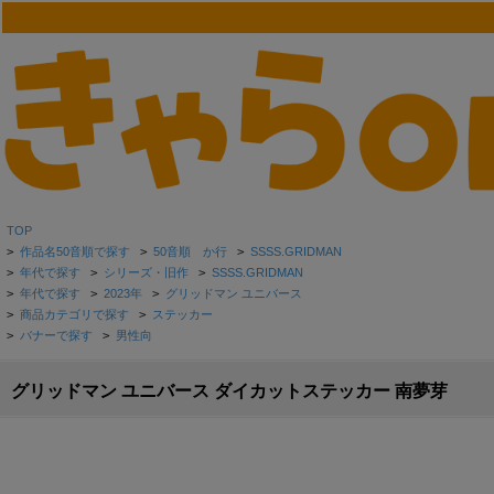
TOP
>
作品名50音順で探す
>
50音順 か行
>
SSSS.GRIDMAN
>
年代で探す
>
シリーズ・旧作
>
SSSS.GRIDMAN
>
年代で探す
>
2023年
>
グリッドマン ユニバース
>
商品カテゴリで探す
>
ステッカー
>
バナーで探す
>
男性向
グリッドマン ユニバース ダイカットステッカー 南夢芽