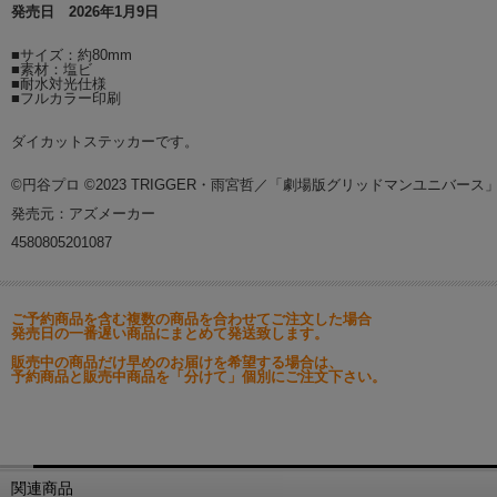
発売日 2026年1月9日
■サイズ：約80mm
■素材：塩ビ
■耐水対光仕様
■フルカラー印刷
ダイカットステッカーです。
©円谷プロ ©2023 TRIGGER・雨宮哲／「劇場版グリッドマンユニバース
発売元：アズメーカー
4580805201087
ご予約商品を含む複数の商品を合わせてご注文した場合
発売日の一番遅い商品にまとめて発送致します。
販売中の商品だけ早めのお届けを希望する場合は、
予約商品と販売中商品を「分けて」個別にご注文下さい。
関連商品