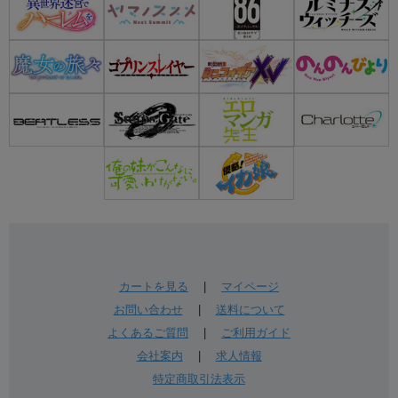
カートを見る
|
マイページ
お問い合わせ
|
送料について
よくあるご質問
|
ご利用ガイド
会社案内
|
求人情報
特定商取引法表示