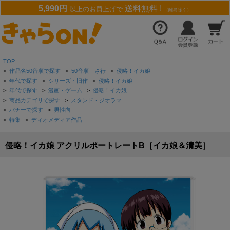
5,990円
送料無料 !
以上のお買上げで
（離島除く）
TOP
>
作品名50音順で探す
>
50音順 さ行
>
侵略！イカ娘
>
年代で探す
>
シリーズ・旧作
>
侵略！イカ娘
>
年代で探す
>
漫画・ゲーム
>
侵略！イカ娘
>
商品カテゴリで探す
>
スタンド・ジオラマ
>
バナーで探す
>
男性向
>
特集
>
ディオメディア作品
侵略！イカ娘 アクリルポートレートB［イカ娘＆清美］