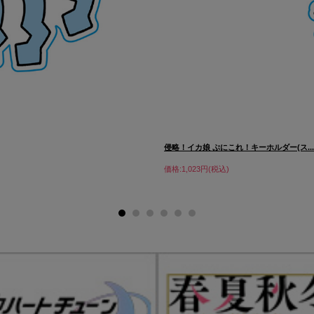
侵略！イカ娘 ぷにこれ！キーホルダー(ス..
価格:1,023円(税込)