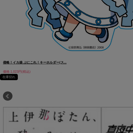
侵略！イカ娘 ぷにこれ！キーホルダー(ス...
価格:1,023円(税込)
在庫切れ