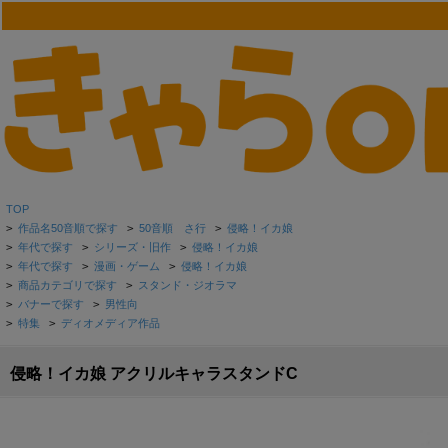
TOP
>
作品名50音順で探す
>
50音順 さ行
>
侵略！イカ娘
>
年代で探す
>
シリーズ・旧作
>
侵略！イカ娘
>
年代で探す
>
漫画・ゲーム
>
侵略！イカ娘
>
商品カテゴリで探す
>
スタンド・ジオラマ
>
バナーで探す
>
男性向
>
特集
>
ディオメディア作品
侵略！イカ娘 アクリルキャラスタンドC