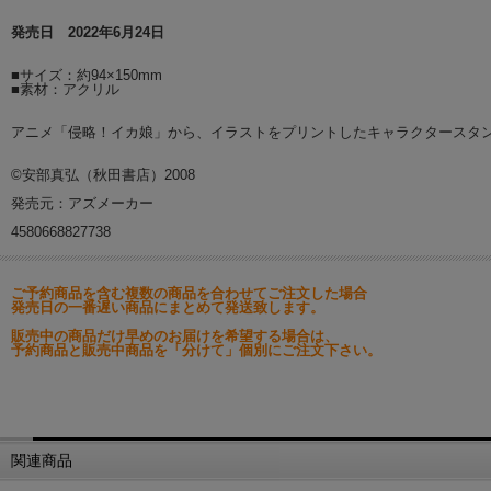
発売日 2022年6月24日
■サイズ：約94×150mm
■素材：アクリル
アニメ「侵略！イカ娘」から、イラストをプリントしたキャラクタースタ
©安部真弘（秋田書店）2008
発売元：アズメーカー
4580668827738
ご予約商品を含む複数の商品を合わせてご注文した場合
発売日の一番遅い商品にまとめて発送致します。
販売中の商品だけ早めのお届けを希望する場合は、
予約商品と販売中商品を「分けて」個別にご注文下さい。
関連商品