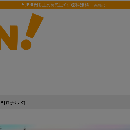
5,990円
送料無料 !
以上のお買上げで
（離島除く）
B[ロナルド]