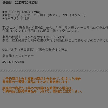
発売日 2023年10月13日
■サイズ：約118×74（mm）
■素材：アクリル オーロラ加工（本体）、PVC（スタンド）
■専用スタンド付属
TVアニメ「吸血鬼すぐ死ぬ2」から、キラキラと輝くオーロラホログラム
付属のスタンドを使用してお部屋に飾って楽しめます。
製品の性質上、傷がつきやすくなっています。
製造工程上発生する細かな傷や気泡は製品仕様としてあらかじめご了承く
©盆ノ木至（秋田書店）／製作委員会すぐ死ぬ
発売元：アズメーカー
4582605227304
ご予約商品を含む複数の商品を合わせてご注文した場合
発売日の一番遅い商品にまとめて発送致します。
販売中の商品だけ早めのお届けを希望する場合は、
予約商品と販売中商品を「分けて」個別にご注文下さい。