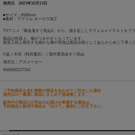
発売日 2023年10月13日
■サイズ：約80mm
■素材：アクリル オーロラ加工
TVアニメ「吸血鬼すぐ死ぬ2」から、描き起こしデフォルメイラストをプ
製品の性質上、傷がつきやすくなっています。
製造工程上発生する細かな傷や気泡は製品仕様としてあらかじめご了承く
©盆ノ木至（秋田書店）／製作委員会すぐ死ぬ
発売元：アズメーカー
4582605227342
ご予約商品を含む複数の商品を合わせてご注文した場合
発売日の一番遅い商品にまとめて発送致します。
販売中の商品だけ早めのお届けを希望する場合は、
予約商品と販売中商品を「分けて」個別にご注文下さい。