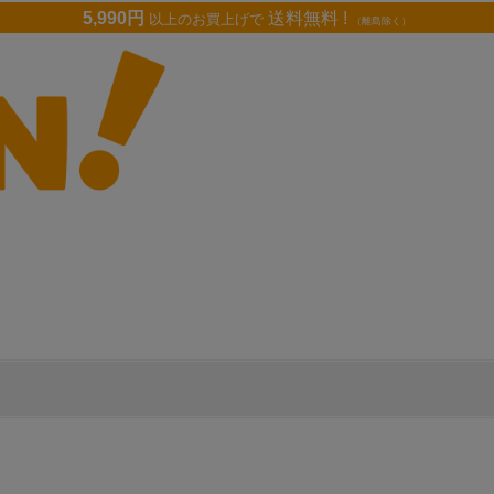
5,990円
送料無料 !
以上のお買上げで
（離島除く）
］