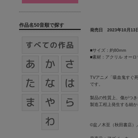
作品名50音順で探す
発売日 2023年10月13
■サイズ：約80mm
■素材：アクリル オーロ
TVアニメ「吸血鬼すぐ
です。
製品の性質上、傷がつき
製造工程上発生する細か
©盆ノ木至（秋田書店）