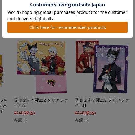
ドC］
ョン（BOX）
¥1,100
(税込)
¥5,005
(税込)
在庫 ○
在庫 ○
ルキ
吸血鬼すぐ死ぬ2 クリアファ
吸血鬼すぐ死ぬ2 クリアファ
ク＆
イルA
イルB
ヤ
¥440
(税込)
¥440
(税込)
在庫 ○
在庫 ○