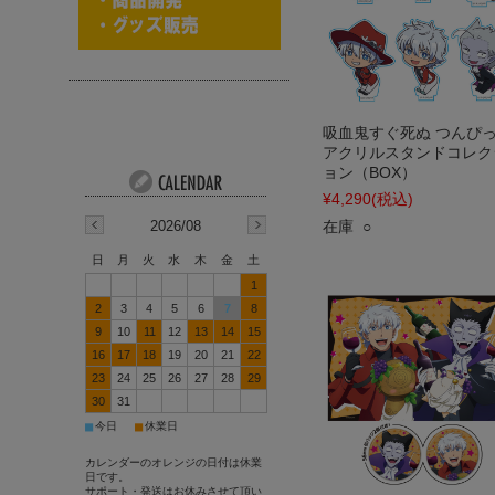
吸血鬼すぐ死ぬ つんぴ
アクリルスタンドコレク
ョン（BOX）
¥4,290
(税込)
2026/08
在庫 ○
日
月
火
水
木
金
土
1
2
3
4
5
6
7
8
9
10
11
12
13
14
15
16
17
18
19
20
21
22
23
24
25
26
27
28
29
30
31
■
■
今日
休業日
カレンダーのオレンジの日付は休業
日です。
サポート・発送はお休みさせて頂い