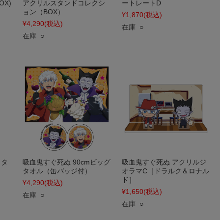
X)
アクリルスタンドコレクシ
ートレートD
ョン（BOX）
¥1,870
(税込)
¥4,290
(税込)
在庫 ○
在庫 ○
クタ
吸血鬼すぐ死ぬ 90cmビッグ
吸血鬼すぐ死ぬ アクリルジ
]
タオル（缶バッジ付）
オラマC［ドラルク＆ロナル
ド］
¥4,290
(税込)
¥1,650
(税込)
在庫 ○
在庫 ○