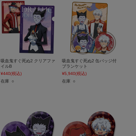
吸血鬼すぐ死ぬ2 クリアファ
吸血鬼すぐ死ぬ2 缶バッジ付
イルB
ブランケット
¥440
(税込)
¥5,940
(税込)
在庫 ○
在庫 ○