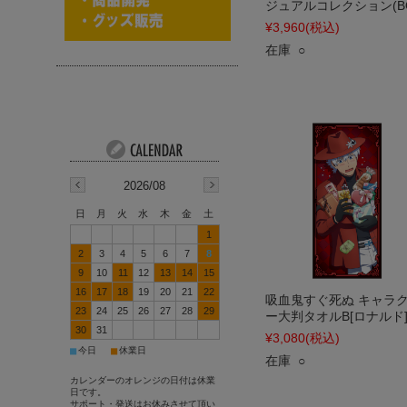
ジュアルコレクション(BO
¥3,960
(税込)
在庫 ○
2026/08
日
月
火
水
木
金
土
1
2
3
4
5
6
7
8
9
10
11
12
13
14
15
16
17
18
19
20
21
22
吸血鬼すぐ死ぬ キャラ
23
24
25
26
27
28
29
ー大判タオルB[ロナルド
30
31
¥3,080
(税込)
■
■
今日
休業日
在庫 ○
カレンダーのオレンジの日付は休業
日です。
サポート・発送はお休みさせて頂い