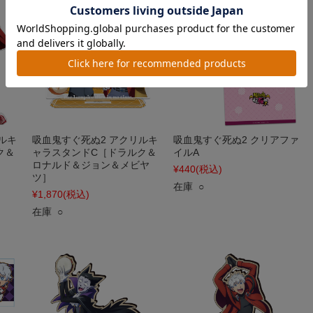
ルキ
吸血鬼すぐ死ぬ2 アクリルキ
吸血鬼すぐ死ぬ2 クリアファ
ク＆
ャラスタンドC［ドラルク＆
イルA
ロナルド＆ジョン＆メビヤ
¥440
(税込)
ツ］
在庫 ○
¥1,870
(税込)
在庫 ○