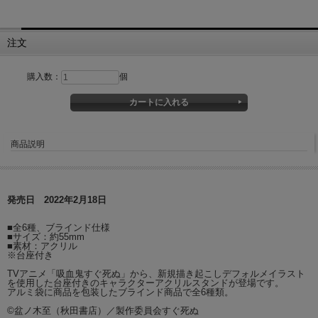
注文
購入数：
個
商品説明
発売日 2022年2月18日
■全6種、ブラインド仕様
■サイズ：約55mm
■素材：アクリル
※台座付き
TVアニメ「吸血鬼すぐ死ぬ」から、新規描き起こしデフォルメイラスト
を使用した台座付きのキャラクターアクリルスタンドが登場です。
アルミ袋に商品を包装したブラインド商品で全6種類。
©盆ノ木至（秋田書店）／製作委員会すぐ死ぬ