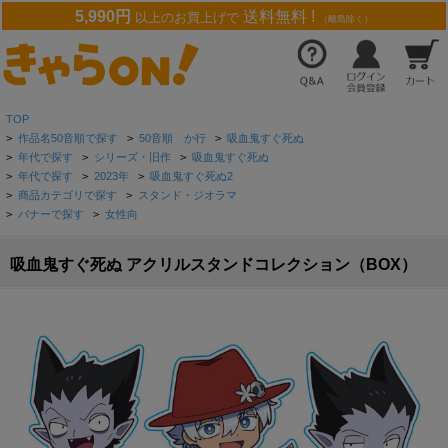
5,990円
送料無料 !
以上のお買上げで
（離島除く）
TOP
>
作品名50音順で探す
>
50音順 か行
>
吸血鬼すぐ死ぬ
>
年代で探す
>
シリーズ・旧作
>
吸血鬼すぐ死ぬ
>
年代で探す
>
2023年
>
吸血鬼すぐ死ぬ2
>
商品カテゴリで探す
>
スタンド・ジオラマ
>
バナーで探す
>
女性向
吸血鬼すぐ死ぬ アクリルスタンドコレクション（BOX）