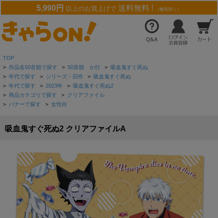
5,990円
送料無料 !
以上のお買上げで
（離島除く）
TOP
>
作品名50音順で探す
>
50音順 か行
>
吸血鬼すぐ死ぬ
>
年代で探す
>
シリーズ・旧作
>
吸血鬼すぐ死ぬ
>
年代で探す
>
2023年
>
吸血鬼すぐ死ぬ2
>
商品カテゴリで探す
>
クリアファイル
>
バナーで探す
>
女性向
吸血鬼すぐ死ぬ2 クリアファイルA