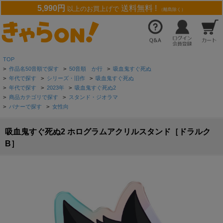
5,990円
送料無料 !
以上のお買上げで
（離島除く）
TOP
>
作品名50音順で探す
>
50音順 か行
>
吸血鬼すぐ死ぬ
>
年代で探す
>
シリーズ・旧作
>
吸血鬼すぐ死ぬ
>
年代で探す
>
2023年
>
吸血鬼すぐ死ぬ2
>
商品カテゴリで探す
>
スタンド・ジオラマ
>
バナーで探す
>
女性向
吸血鬼すぐ死ぬ2 ホログラムアクリルスタンド［ドラルク
B］