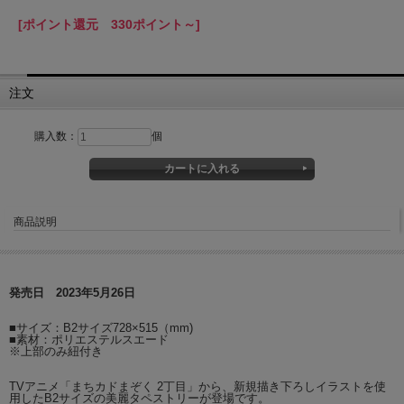
[ポイント還元 330ポイント～]
注文
購入数：
個
商品説明
発売日 2023年5月26日
■サイズ：B2サイズ728×515（mm)
■素材：ポリエステルスエード
※上部のみ紐付き
TVアニメ「まちカドまぞく 2丁目」から、新規描き下ろしイラストを使
用したB2サイズの美麗タペストリーが登場です。