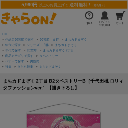
5,990円
送料無料 !
以上のお買上げで
（離島除く）
TOP
>
作品名50音順で探す
>
50音順 ま行
>
まちカドまぞく
>
年代で探す
>
シリーズ・旧作
>
まちカドまぞく
>
年代で探す
>
2022年
>
まちカドまぞく 2丁目
>
商品カテゴリで探す
>
タペストリー
>
バナーで探す
>
男性向
>
特集
>
きらら特集
>
まちカドまぞく
まちカドまぞく 2丁目 B2タペストリーB［千代田桃 ロリィ
タファッションver.］【描き下ろし】