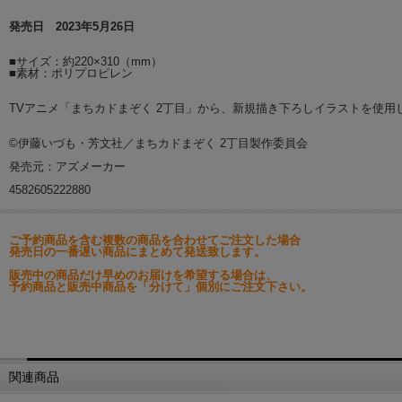
発売日 2023年5月26日
■サイズ：約220×310（mm）
■素材：ポリプロピレン
TVアニメ「まちカドまぞく 2丁目」から、新規描き下ろしイラストを使用
©伊藤いづも・芳文社／まちカドまぞく 2丁目製作委員会
発売元：アズメーカー
4582605222880
ご予約商品を含む複数の商品を合わせてご注文した場合
発売日の一番遅い商品にまとめて発送致します。
販売中の商品だけ早めのお届けを希望する場合は、
予約商品と販売中商品を「分けて」個別にご注文下さい。
関連商品