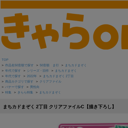
TOP
>
作品名50音順で探す
>
50音順 ま行
>
まちカドまぞく
>
年代で探す
>
シリーズ・旧作
>
まちカドまぞく
>
年代で探す
>
2022年
>
まちカドまぞく 2丁目
>
商品カテゴリで探す
>
クリアファイル
>
バナーで探す
>
男性向
>
特集
>
きらら特集
>
まちカドまぞく
まちカドまぞく 2丁目 クリアファイルC【描き下ろし】