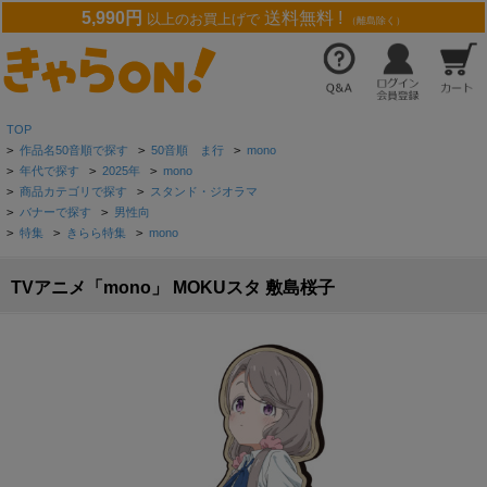
5,990円
送料無料 !
以上のお買上げで
（離島除く）
TOP
>
作品名50音順で探す
>
50音順 ま行
>
mono
>
年代で探す
>
2025年
>
mono
>
商品カテゴリで探す
>
スタンド・ジオラマ
>
バナーで探す
>
男性向
>
特集
>
きらら特集
>
mono
TVアニメ「mono」 MOKUスタ 敷島桜子