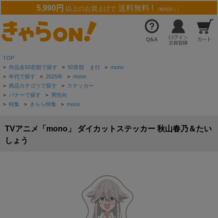
5,990円
送料無料 !
以上のお買上げで
（離島除く）
TOP
>
作品名50音順で探す
>
50音順 ま行
>
mono
>
年代で探す
>
2025年
>
mono
>
商品カテゴリで探す
>
ステッカー
>
バナーで探す
>
男性向
>
特集
>
きらら特集
>
mono
TVアニメ「mono」 ダイカットステッカー 秋山春乃＆たい
しょう