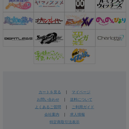
カートを見る
|
マイページ
お問い合わせ
|
送料について
よくあるご質問
|
ご利用ガイド
会社案内
|
求人情報
特定商取引法表示