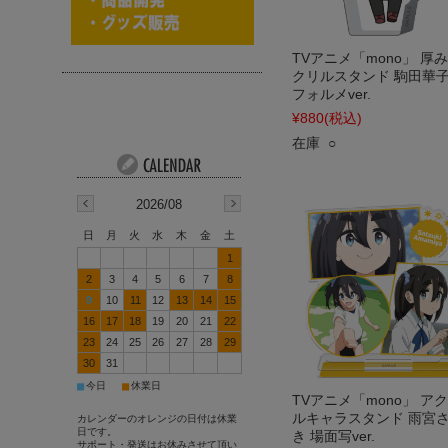
TVアニメ「mono」 厚
クリルスタンド 駒田華子
フォルメver.
¥880
(税込)
在庫 ○
2026/08
日
月
火
水
木
金
土
1
2
3
4
5
6
7
8
9
10
11
12
13
14
15
16
17
18
19
20
21
22
23
24
25
26
27
28
29
30
31
■
■
今日
休業日
TVアニメ「mono」 ア
ルキャラスタンド 雨宮
カレンダーのオレンジの日付は休業
日です。
き 場面写ver.
サポート・発送はお休みさせて頂い