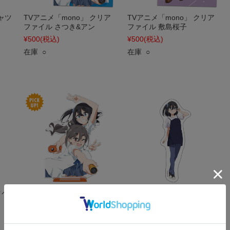
シャツ
TVアニメ「mono」 クリア
TVアニメ「mono」 クリア
ファイル さつき&アン
ファイル 敷島桜子
¥500
(税込)
¥500
(税込)
在庫 ○
在庫 ○
タペ
TVアニメ「mono」 アクリ
TVアニメ「mono」 ダイカ
ルキャラスタンド さつき&
ットステッカー 雨宮さつき
アン
¥550
(税込)
¥1,870
(税込)
在庫 ○