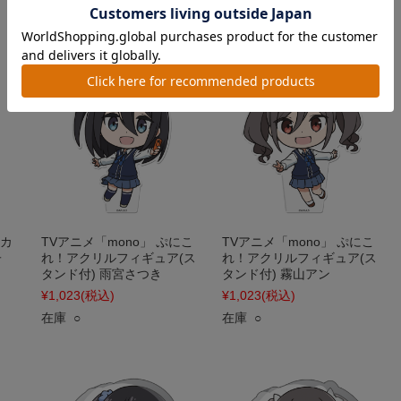
在庫 ○
イカ
TVアニメ「mono」 ぷにこ
TVアニメ「mono」 ぷにこ
子
れ！アクリルフィギュア(ス
れ！アクリルフィギュア(ス
タンド付) 雨宮さつき
タンド付) 霧山アン
¥1,023
(税込)
¥1,023
(税込)
在庫 ○
在庫 ○