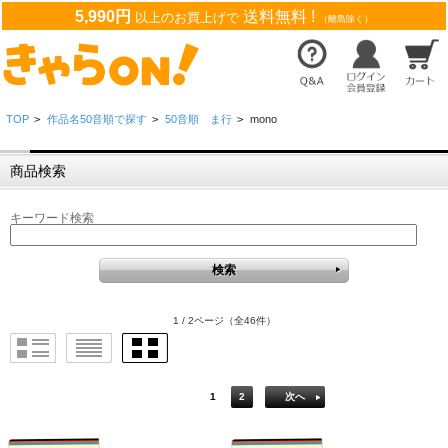
5,990円
送料無料 !
以上のお買上げで
（離島除く）
TOP
>
作品名50音順で探す
>
50音順 ま行
>
mono
商品検索
キーワード検索
1 / 2ページ
（全46件）
1
2
次へ