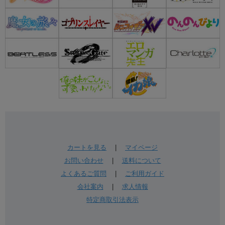
カートを見る
|
マイページ
お問い合わせ
|
送料について
よくあるご質問
|
ご利用ガイド
会社案内
|
求人情報
特定商取引法表示