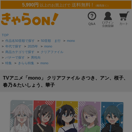
5,990円
送料無料 !
以上のお買上げで
（離島除く）
TOP
>
作品名50音順で探す
>
50音順 ま行
>
mono
>
年代で探す
>
2025年
>
mono
>
商品カテゴリで探す
>
クリアファイル
>
バナーで探す
>
男性向
>
特集
>
きらら特集
>
mono
TVアニメ「mono」 クリアファイル さつき、アン、桜子、
春乃＆たいしょう、華子