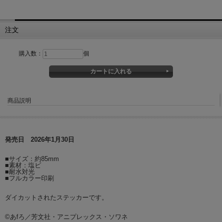
注文
購入数：
個
商品説明
発売日 2026年1月30日
■サイズ：約85mm
■素材：塩ビ
■耐水対光
■フルカラー印刷
ダイカットされたステッカーです。
©あfろ／芳文社・アニプレックス・ソワネ