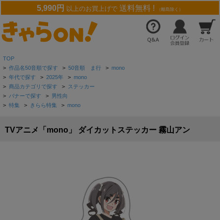
5,990円
送料無料 !
以上のお買上げで
（離島除く）
TOP
>
作品名50音順で探す
>
50音順 ま行
>
mono
>
年代で探す
>
2025年
>
mono
>
商品カテゴリで探す
>
ステッカー
>
バナーで探す
>
男性向
>
特集
>
きらら特集
>
mono
TVアニメ「mono」 ダイカットステッカー 霧山アン