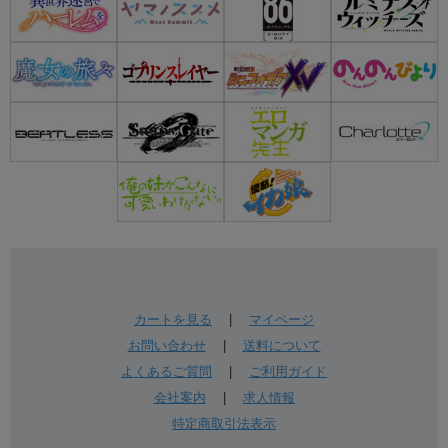
カートを見る
|
マイページ
お問い合わせ
|
送料について
よくあるご質問
|
ご利用ガイド
会社案内
|
求人情報
特定商取引法表示