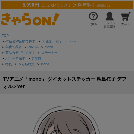
5,990円
送料無料 !
以上のお買上げで
（離島除く）
TOP
>
作品名50音順で探す
>
50音順 ま行
>
mono
>
年代で探す
>
2025年
>
mono
>
商品カテゴリで探す
>
ステッカー
>
バナーで探す
>
男性向
>
特集
>
きらら特集
>
mono
TVアニメ「mono」 ダイカットステッカー 敷島桜子 デフ
ォルメver.