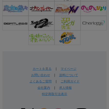
カートを見る
|
マイページ
お問い合わせ
|
送料について
よくあるご質問
|
ご利用ガイド
会社案内
|
求人情報
特定商取引法表示