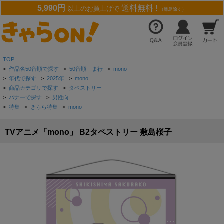
5,990円
送料無料 !
以上のお買上げで
（離島除く）
TOP
>
作品名50音順で探す
>
50音順 ま行
>
mono
>
年代で探す
>
2025年
>
mono
>
商品カテゴリで探す
>
タペストリー
>
バナーで探す
>
男性向
>
特集
>
きらら特集
>
mono
TVアニメ「mono」 B2タペストリー 敷島桜子