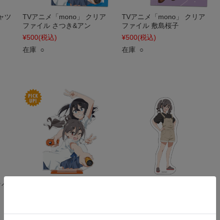
シャツ
TVアニメ「mono」 クリア
TVアニメ「mono」 クリア
ファイル さつき&アン
ファイル 敷島桜子
¥500
(税込)
¥500
(税込)
在庫 ○
在庫 ○
タペ
TVアニメ「mono」 アクリ
TVアニメ「mono」 ダイカ
ルキャラスタンド さつき&
ットステッカー 霧山アン
アン
¥550
(税込)
¥1,870
(税込)
在庫 ○