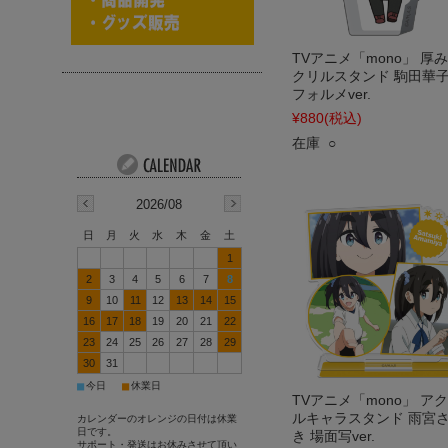
TVアニメ「mono」 厚
クリルスタンド 駒田華子
フォルメver.
¥880
(税込)
在庫 ○
2026/08
日
月
火
水
木
金
土
1
2
3
4
5
6
7
8
9
10
11
12
13
14
15
16
17
18
19
20
21
22
23
24
25
26
27
28
29
30
31
■
■
今日
休業日
TVアニメ「mono」 ア
ルキャラスタンド 雨宮
カレンダーのオレンジの日付は休業
日です。
き 場面写ver.
サポート・発送はお休みさせて頂い