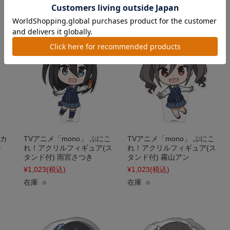
在庫 ○
イカ
TVアニメ「mono」 ぷにこ
TVアニメ「mono」 ぷにこ
子
れ！アクリルフィギュア(ス
れ！アクリルフィギュア(ス
タンド付) 雨宮さつき
タンド付) 霧山アン
¥1,023
(税込)
¥1,023
(税込)
在庫 ○
在庫 ○