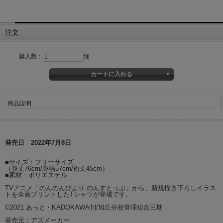
注文
購入数：
個
商品説明
発売日 2022年7月8日
■サイズ：フリーサイズ
（身丈76cm/身幅57cm/裄丈45cm）
■素材：ポリエステル
TVアニメ「のんのんびより のんすとっぷ」から、新規描き下ろしイラス
トを全面プリントしたTシャツが登場です。
©2021 あっと・KADOKAWA刊/旭丘分校管理組合三期
発売元：アズメーカー