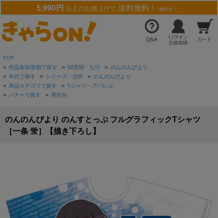
5,990円
送料無料 !
以上のお買上げで
（離島除く）
TOP
>
作品名50音順で探す
>
50音順 な行
>
のんのんびより
>
年代で探す
>
シリーズ・旧作
>
のんのんびより
>
商品カテゴリで探す
>
Tシャツ・アパレル
>
バナーで探す
>
男性向
のんのんびより のんすとっぷ フルグラフィックTシャツ
［一条 蛍］【描き下ろし】