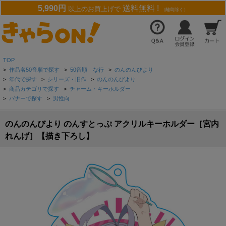
5,990円
送料無料 !
以上のお買上げで
（離島除く）
TOP
>
作品名50音順で探す
>
50音順 な行
>
のんのんびより
>
年代で探す
>
シリーズ・旧作
>
のんのんびより
>
商品カテゴリで探す
>
チャーム・キーホルダー
>
バナーで探す
>
男性向
のんのんびより のんすとっぷ アクリルキーホルダー［宮内
れんげ］【描き下ろし】