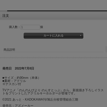
注文
購入数：
個
商品説明
発売日 2022年7月8日
■サイズ：約90mm（本体）
■素材：アクリル
※ナスカン付
TVアニメ「のんのんびより のんすとっぷ」から、新規描き下ろしイラス
トをプリントしたアクリルキーホルダーが登場です。
©2021 あっと・KADOKAWA刊/旭丘分校管理組合三期
発売元：アズメーカー