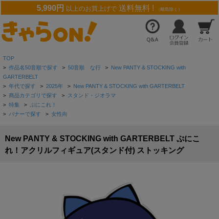
5,990円
送料無料 !
以上のお買上げで
（離島除く）
TOP
>
作品名50音順で探す
>
50音順 な行
>
New PANTY & STOCKING with
GARTERBELT
>
年代で探す
>
2025年
>
New PANTY & STOCKING with GARTERBELT
>
商品カテゴリで探す
>
スタンド・ジオラマ
>
特集
>
ぷにこれ！
>
バナーで探す
>
女性向
New PANTY & STOCKING with GARTERBELT ぷにこ
れ！アクリルフィギュア(スタンド付) ストッキング