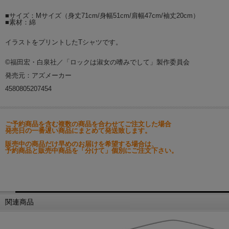
■サイズ：Mサイズ（身丈71cm/身幅51cm/肩幅47cm/袖丈20cm）
■素材：綿
イラストをプリントしたTシャツです。
©福田宏・白泉社／「ロックは淑女の嗜みでして」製作委員会
発売元：アズメーカー
4580805207454
ご予約商品を含む複数の商品を合わせてご注文した場合
発売日の一番遅い商品にまとめて発送致します。
販売中の商品だけ早めのお届けを希望する場合は、
予約商品と販売中商品を「分けて」個別にご注文下さい。
関連商品