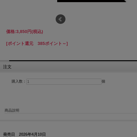
価格:
3,850円
(税込)
[ポイント還元 385ポイント～]
注文
購入数：
個
商品説明
発売日 2026年4月10日