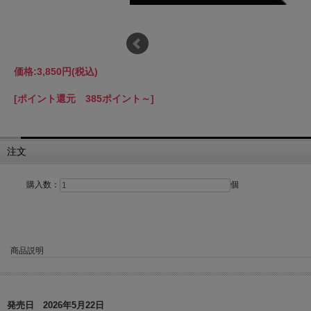
価格:
3,850円
(税込)
[ポイント還元 385ポイント～]
注文
購入数：
個
商品説明
発売日 2026年5月22日