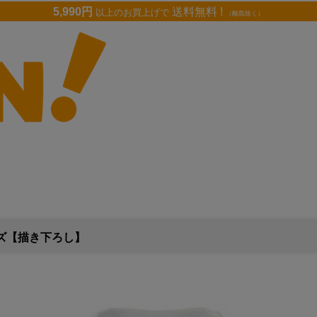
5,990円
送料無料 !
以上のお買上げで
（離島除く）
イズ【描き下ろし】