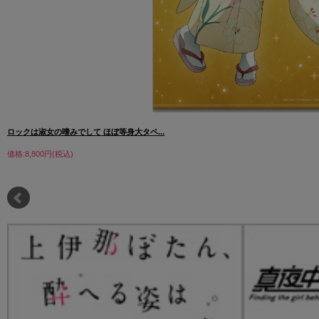
ロックは淑女の嗜みでして ほぼ等身大タペ...
価格:8,800円(税込)