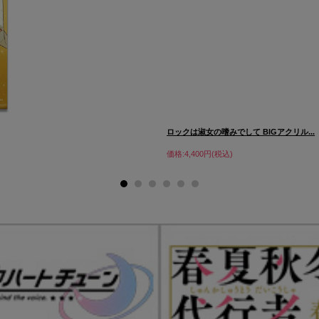
ロックは淑女の嗜みでして BIGアクリル...
価格:4,400円(税込)