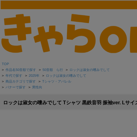
TOP
>
作品名50音順で探す
>
50音順 ら行
>
ロックは淑女の嗜みでして
>
年代で探す
>
2025年
>
ロックは淑女の嗜みでして
>
商品カテゴリで探す
>
Tシャツ・アパレル
>
バナーで探す
>
男性向
ロックは淑女の嗜みでして Tシャツ 黒鉄音羽 振袖ver. Lサ