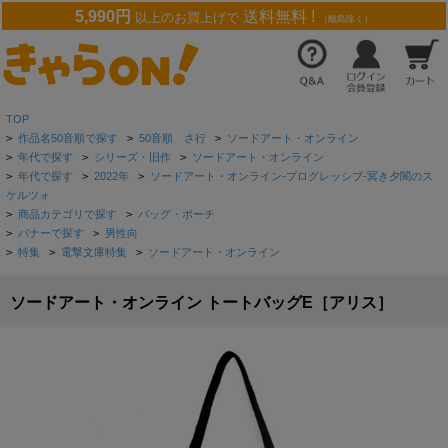
5,990円
送料無料 !
以上のお買上げで
（離島除く）
TOP
>
作品名50音順で探す
>
50音順 さ行
>
ソードアート・オンライン
>
年代で探す
>
シリーズ・旧作
>
ソードアート・オンライン
>
年代で探す
>
2022年
>
ソードアート・オンライン-プログレッシブ-冥き夕闇のス
ケルツォ
>
商品カテゴリで探す
>
バッグ・ポーチ
>
バナーで探す
>
男性向
>
特集
>
電撃文庫特集
>
ソードアート・オンライン
ソードアート・オンライン トートバッグE［アリス］