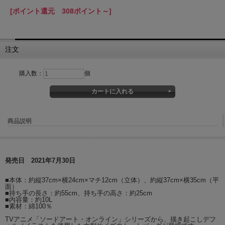
[ポイント還元 308ポイント～]
注文
購入数：
個
商品説明
発売日 2021年7月30日
■本体：約縦37cm×横24cm×マチ12cm（立体）、約縦37cm×横35cm（平
面）
■持ち手の長さ：約55cm、持ち手の高さ：約25cm
■内容量：約10L
■素材：綿100％
TVアニメ「ソードアート・オンライン」シリーズから、描き起こしデフ