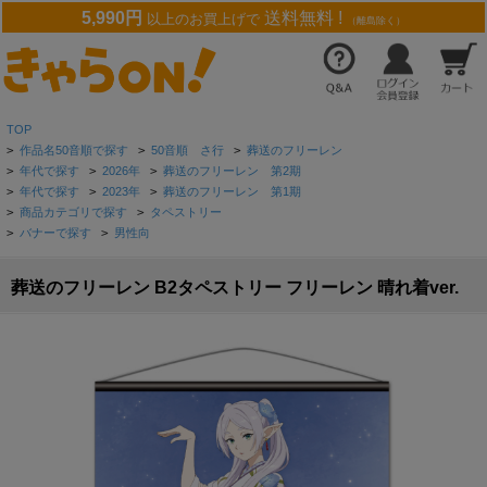
5,990円
送料無料 !
以上のお買上げで
（離島除く）
TOP
>
作品名50音順で探す
>
50音順 さ行
>
葬送のフリーレン
>
年代で探す
>
2026年
>
葬送のフリーレン 第2期
>
年代で探す
>
2023年
>
葬送のフリーレン 第1期
>
商品カテゴリで探す
>
タペストリー
>
バナーで探す
>
男性向
葬送のフリーレン B2タペストリー フリーレン 晴れ着ver.