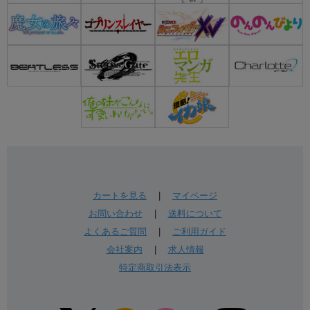
カートを見る
|
マイページ
お問い合わせ
|
送料について
よくあるご質問
|
ご利用ガイド
会社案内
|
求人情報
特定商取引法表示