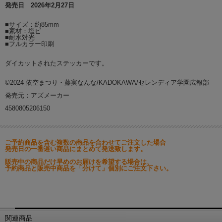
発売日 2026年2月27日
■サイズ：約85mm
■素材：塩ビ
■耐水対光
■フルカラー印刷
ダイカットされたステッカーです。
©2024 依空まつり・藤実なんな/KADOKAWA/セレンディア学園広報部
発売元：アズメーカー
4580805206150
ご予約商品を含む複数の商品を合わせてご注文した場合
発売日の一番遅い商品にまとめて発送致します。
販売中の商品だけ早めのお届けを希望する場合は、
予約商品と販売中商品を「分けて」個別にご注文下さい。
関連商品