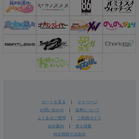
カートを見る
|
マイページ
お問い合わせ
|
送料について
よくあるご質問
|
ご利用ガイド
会社案内
|
求人情報
特定商取引法表示