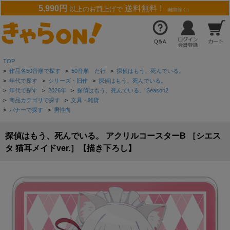
5,990円
送料無料 !
以上のお買上げで
（離島除く）
TOP
>
作品名50音順で探す
>
50音順 た行
>
探偵はもう、死んでいる。
>
年代で探す
>
シリーズ・旧作
>
探偵はもう、死んでいる。
>
年代で探す
>
2026年
>
探偵はもう、死んでいる。 Season2
>
商品カテゴリで探す
>
文具・雑貨
>
バナーで探す
>
男性向
探偵はもう、死んでいる。 アクリルコースターB ［シエス
タ 猫耳メイドver.］【描き下ろし】