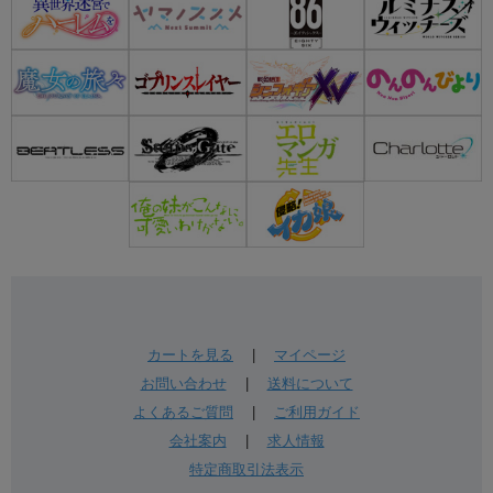
カートを見る
|
マイページ
お問い合わせ
|
送料について
よくあるご質問
|
ご利用ガイド
会社案内
|
求人情報
特定商取引法表示