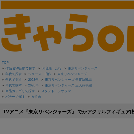
TOP
>
作品名50音順で探す
>
50音順 た行
>
東京リベンジャーズ
>
年代で探す
>
シリーズ・旧作
>
東京リベンジャーズ
>
年代で探す
>
2023年
>
東京リベンジャーズ 聖夜決戦編
>
年代で探す
>
2026年
>
東京リベンジャーズ 三天戦争編
>
商品カテゴリで探す
>
スタンド・ジオラマ
>
バナーで探す
>
女性向
TVアニメ『東京リベンジャーズ』 でかアクリルフィギュア[