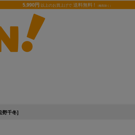
5,990円
送料無料 !
以上のお買上げで
（離島除く）
松野千冬]