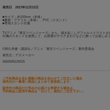
発売日 2023年12月22日
■サイズ：約150mm（本体）
■素材：アクリル（本体）、PVC（スタンド）
■専用スタンド付属
TVアニメ『東京リベンジャーズ』から、描き起こしデフォルメイラストを
付属のスタンドを使用して、お部屋やデスクまわりなどに飾ってお楽しみ
©和久井健・講談社／アニメ「東京リベンジャーズ」製作委員会
発売元：アズメーカー
4582605228325
ご予約商品を含む複数の商品を合わせてご注文した場合
発売日の一番遅い商品にまとめて発送致します。
販売中の商品だけ早めのお届けを希望する場合は、
予約商品と販売中商品を「分けて」個別にご注文下さい。