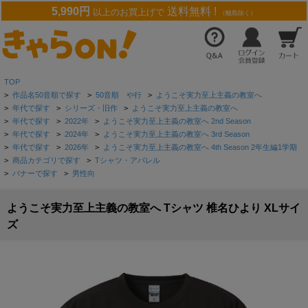
5,990円
送料無料 !
以上のお買上げで
（離島除く）
TOP
>
作品名50音順で探す
>
50音順 や行
>
ようこそ実力至上主義の教室へ
>
年代で探す
>
シリーズ・旧作
>
ようこそ実力至上主義の教室へ
>
年代で探す
>
2022年
>
ようこそ実力至上主義の教室へ 2nd Season
>
年代で探す
>
2024年
>
ようこそ実力至上主義の教室へ 3rd Season
>
年代で探す
>
2026年
>
ようこそ実力至上主義の教室へ 4th Season 2年生編1学期
>
商品カテゴリで探す
>
Tシャツ・アパレル
>
バナーで探す
>
男性向
ようこそ実力至上主義の教室へ Tシャツ 椎名ひより XLサイ
ズ