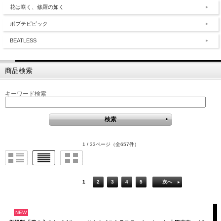
花は咲く、修羅の如く
ポプテピピック
BEATLESS
商品検索
キーワード検索
1 / 33ページ
（全657件）
1
2
3
4
5
次へ
NEW