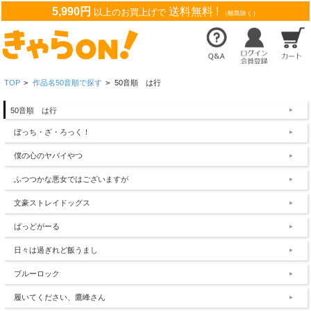
5,990円
送料無料 !
以上のお買上げで
（離島除く）
TOP
>
作品名50音順で探す
>
50音順 は行
50音順 は行
ぼっち・ざ・ろっく！
僕の心のヤバイやつ
ふつつかな悪女ではございますが
文豪ストレイドッグス
ばっどがーる
日々は過ぎれど飯うまし
ブルーロック
履いてください、鷹峰さん