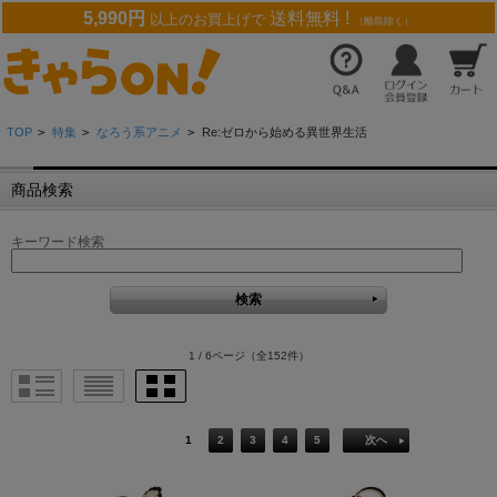
5,990円
送料無料 !
以上のお買上げで
（離島除く）
TOP
>
特集
>
なろう系アニメ
>
Re:ゼロから始める異世界生活
商品検索
キーワード検索
1 / 6ページ
（全152件）
1
2
3
4
5
次へ