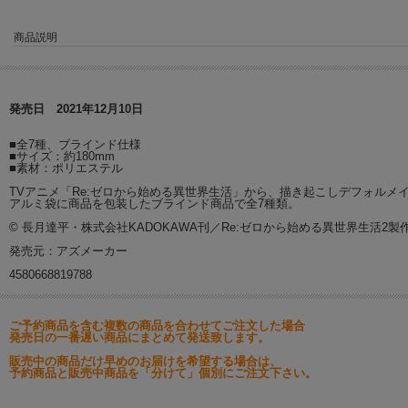
商品説明
発売日 2021年12月10日
■全7種、ブラインド仕様
■サイズ：約180mm
■素材：ポリエステル
TVアニメ「Re:ゼロから始める異世界生活」から、描き起こしデフォル
アルミ袋に商品を包装したブラインド商品で全7種類。
© 長月達平・株式会社KADOKAWA刊／Re:ゼロから始める異世界生活2製
発売元：アズメーカー
4580668819788
ご予約商品を含む複数の商品を合わせてご注文した場合
発売日の一番遅い商品にまとめて発送致します。
販売中の商品だけ早めのお届けを希望する場合は、
予約商品と販売中商品を「分けて」個別にご注文下さい。