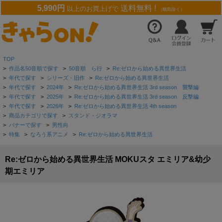
5,990円
送料無料 !
以上のお買上げで
（離島除く）
TOP
>
作品名50音順で探す
>
50音順 ら行
>
Re:ゼロから始める異世界生活
>
年代で探す
>
シリーズ・旧作
>
Re:ゼロから始める異世界生活
>
年代で探す
>
2024年
>
Re:ゼロから始める異世界生活 3rd season 襲撃編
>
年代で探す
>
2025年
>
Re:ゼロから始める異世界生活 3rd season 反撃編
>
年代で探す
>
2026年
>
Re:ゼロから始める異世界生活 4th season
>
商品カテゴリで探す
>
スタンド・ジオラマ
>
バナーで探す
>
男性向
>
特集
>
なろう系アニメ
>
Re:ゼロから始める異世界生活
Re:ゼロから始める異世界生活 MOKUスタ エミリア&幼少
期エミリア