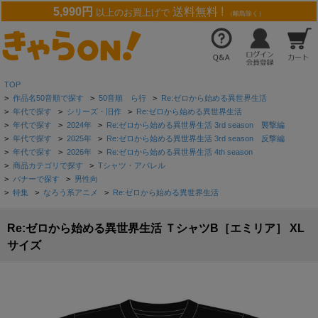
5,990円
送料無料 !
以上のお買上げで
（離島除く）
TOP
>
作品名50音順で探す
>
50音順 ら行
>
Re:ゼロから始める異世界生活
>
年代で探す
>
シリーズ・旧作
>
Re:ゼロから始める異世界生活
>
年代で探す
>
2024年
>
Re:ゼロから始める異世界生活 3rd season 襲撃編
>
年代で探す
>
2025年
>
Re:ゼロから始める異世界生活 3rd season 反撃編
>
年代で探す
>
2026年
>
Re:ゼロから始める異世界生活 4th season
>
商品カテゴリで探す
>
Tシャツ・アパレル
>
バナーで探す
>
男性向
>
特集
>
なろう系アニメ
>
Re:ゼロから始める異世界生活
Re:ゼロから始める異世界生活 ＴシャツB［エミリア］ XL
サイズ