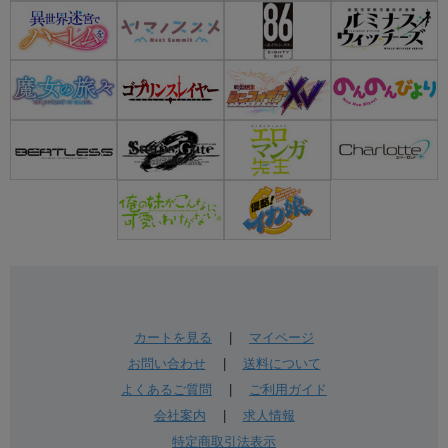
カートを見る
|
マイページ
お問い合わせ
|
送料について
よくあるご質問
|
ご利用ガイド
会社案内
|
求人情報
特定商取引法表示