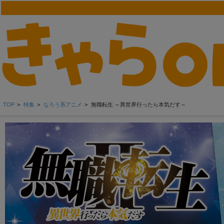
TOP
>
特集
>
なろう系アニメ
>
無職転生 ～異世界行ったら本気だす～