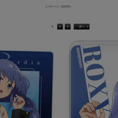
1 / 3ページ
（全80件）
1
2
3
次へ