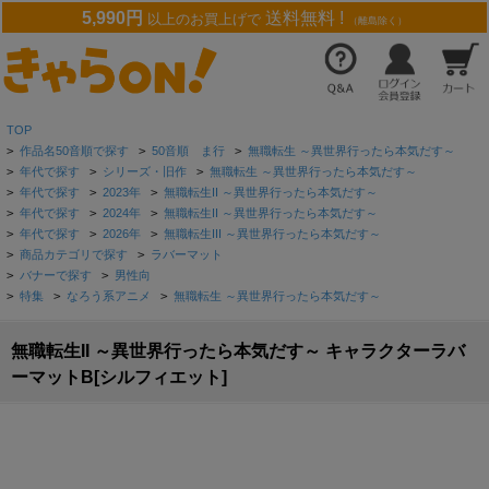
5,990円
送料無料 !
以上のお買上げで
（離島除く）
TOP
>
作品名50音順で探す
>
50音順 ま行
>
無職転生 ～異世界行ったら本気だす～
>
年代で探す
>
シリーズ・旧作
>
無職転生 ～異世界行ったら本気だす～
>
年代で探す
>
2023年
>
無職転生II ～異世界行ったら本気だす～
>
年代で探す
>
2024年
>
無職転生II ～異世界行ったら本気だす～
>
年代で探す
>
2026年
>
無職転生III ～異世界行ったら本気だす～
>
商品カテゴリで探す
>
ラバーマット
>
バナーで探す
>
男性向
>
特集
>
なろう系アニメ
>
無職転生 ～異世界行ったら本気だす～
無職転生II ～異世界行ったら本気だす～ キャラクターラバ
ーマットB[シルフィエット]