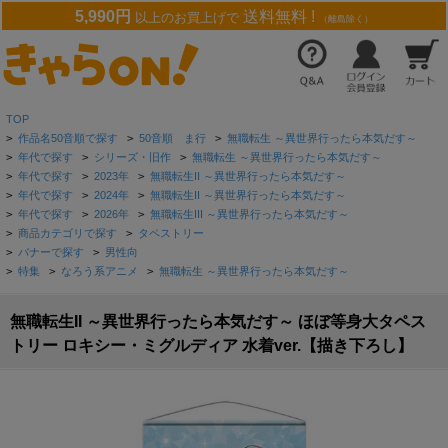
5,990円
送料無料 !
以上のお買上げで
（離島除く）
TOP
>
作品名50音順で探す
>
50音順 ま行
>
無職転生 ～異世界行ったら本気だす～
>
年代で探す
>
シリーズ・旧作
>
無職転生 ～異世界行ったら本気だす～
>
年代で探す
>
2023年
>
無職転生II ～異世界行ったら本気だす～
>
年代で探す
>
2024年
>
無職転生II ～異世界行ったら本気だす～
>
年代で探す
>
2026年
>
無職転生III ～異世界行ったら本気だす～
>
商品カテゴリで探す
>
タペストリー
>
バナーで探す
>
男性向
>
特集
>
なろう系アニメ
>
無職転生 ～異世界行ったら本気だす～
無職転生II ～異世界行ったら本気だす～ ほぼ等身大タペス
トリー ロキシー・ミグルディア 水着ver.【描き下ろし】