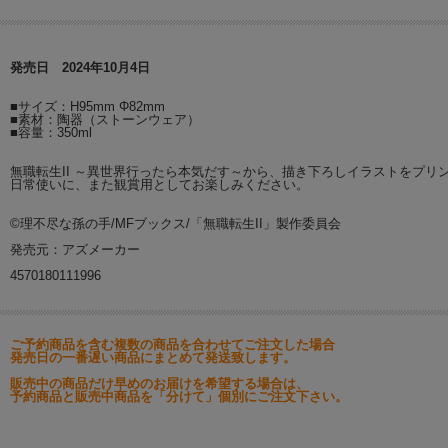
発売日 2024年10月4日
■サイズ：H95mm Φ82mm
■素材：陶器（ストーンウェア）
■容量：350ml
無職転生II ～異世界行ったら本気だす～から、描き下ろしイラストをプリ
日常使いに、また観賞用としてお楽しみください。
©理不尽な孫の手/MFブックス/「無職転生II」製作委員会
発売元：アズメーカー
4570180111996
ご予約商品を含む複数の商品を合わせてご注文した場合
発売日の一番遅い商品にまとめて発送致します。
販売中の商品だけ早めのお届けを希望する場合は、
予約商品と販売中商品を「分けて」個別にご注文下さい。