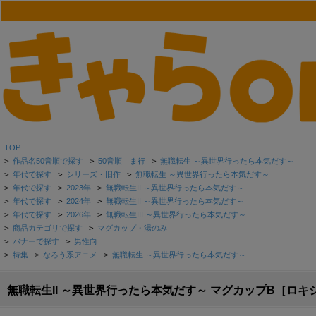
TOP
>
作品名50音順で探す
>
50音順 ま行
>
無職転生 ～異世界行ったら本気だす～
>
年代で探す
>
シリーズ・旧作
>
無職転生 ～異世界行ったら本気だす～
>
年代で探す
>
2023年
>
無職転生II ～異世界行ったら本気だす～
>
年代で探す
>
2024年
>
無職転生II ～異世界行ったら本気だす～
>
年代で探す
>
2026年
>
無職転生III ～異世界行ったら本気だす～
>
商品カテゴリで探す
>
マグカップ・湯のみ
>
バナーで探す
>
男性向
>
特集
>
なろう系アニメ
>
無職転生 ～異世界行ったら本気だす～
無職転生II ～異世界行ったら本気だす～ マグカップB［ロ