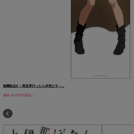
無職転生II ～異世界行ったら本気だす～...
価格:10,450円(税込)