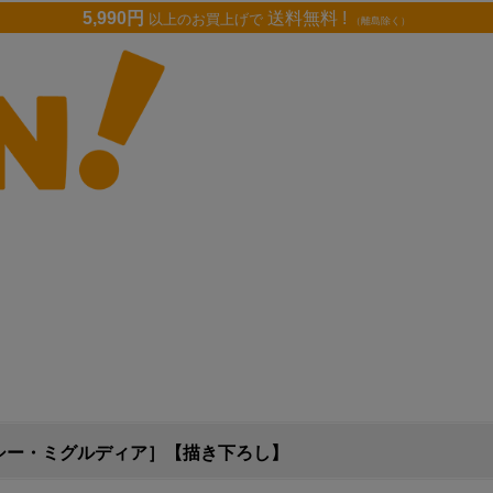
5,990円
送料無料 !
以上のお買上げで
（離島除く）
キシー・ミグルディア］【描き下ろし】