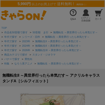
5,990円
送料無料 !
以上のお買上げで
（離島除く）
TOP
>
作品名50音順で探す
>
50音順 ま行
>
無職転生 ～異世界行ったら本気だす～
>
年代で探す
>
シリーズ・旧作
>
無職転生 ～異世界行ったら本気だす～
>
年代で探す
>
2023年
>
無職転生II ～異世界行ったら本気だす～
>
年代で探す
>
2024年
>
無職転生II ～異世界行ったら本気だす～
>
年代で探す
>
2026年
>
無職転生III ～異世界行ったら本気だす～
>
商品カテゴリで探す
>
スタンド・ジオラマ
>
バナーで探す
>
男性向
>
特集
>
なろう系アニメ
>
無職転生 ～異世界行ったら本気だす～
無職転生II ～異世界行ったら本気だす～ アクリルキャラス
タンドA［シルフィエット］