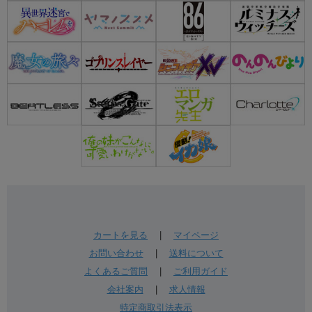
カートを見る
|
マイページ
お問い合わせ
|
送料について
よくあるご質問
|
ご利用ガイド
会社案内
|
求人情報
特定商取引法表示