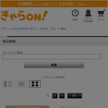
5,990円
送料無料 !
以上のお買上げで
（離島除く）
TOP
>
作品名50音順で探す
>
50音順 あ行
>
SK∞
商品検索
キーワード検索
1 / 3ページ
（全64件）
1
2
3
次へ