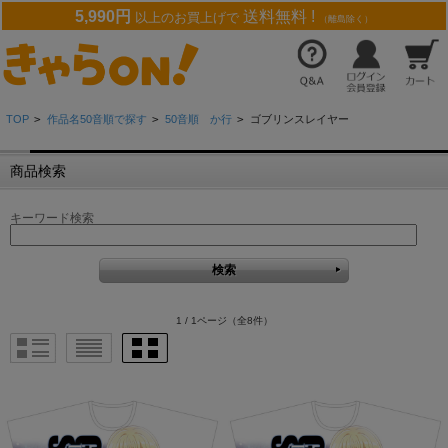
5,990円
送料無料 !
以上のお買上げで
（離島除く）
TOP
>
作品名50音順で探す
>
50音順 か行
>
ゴブリンスレイヤー
商品検索
キーワード検索
1 / 1ページ
（全8件）