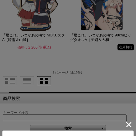
「艦これ」いつかあの海で MOKUスタ
「艦これ」いつかあの海で 90cmビッ
A［時雨＆山城］
グタオルA［矢矧＆大和...
価格：2,200円(税込)
在庫切れ
1 / 1ページ
（全10件）
商品検索
キーワード検索