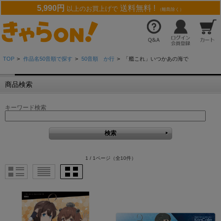
5,990円
送料無料 !
以上のお買上げで
（離島除く）
TOP
>
作品名50音順で探す
>
50音順 か行
>
「艦これ」いつかあの海で
商品検索
キーワード検索
1 / 1ページ
（全10件）