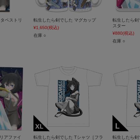
2タペストリ
転生したら剣でした マグカップ
転生したら剣
スター
¥1,650
(税込)
¥880
(税込)
在庫 ○
在庫 ○
クリアファイ
転生したら剣でした Tシャツ［フラ
転生したら剣