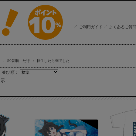
ご利用ガイド
よくあるご質
す
50音順 た行
転生したら剣でした
並び順：
表示