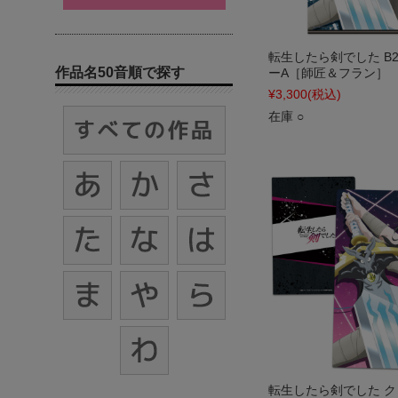
転生したら剣でした B
作品名50音順で探す
ーA［師匠＆フラン］
¥3,300
(税込)
在庫 ○
転生したら剣でした 