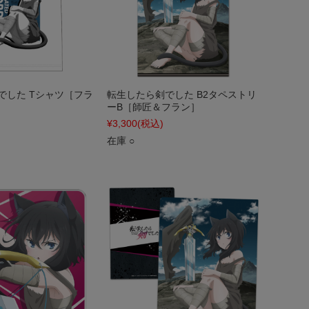
でした Tシャツ［フラ
転生したら剣でした B2タペストリ
ーB［師匠＆フラン］
¥3,300
(税込)
在庫 ○