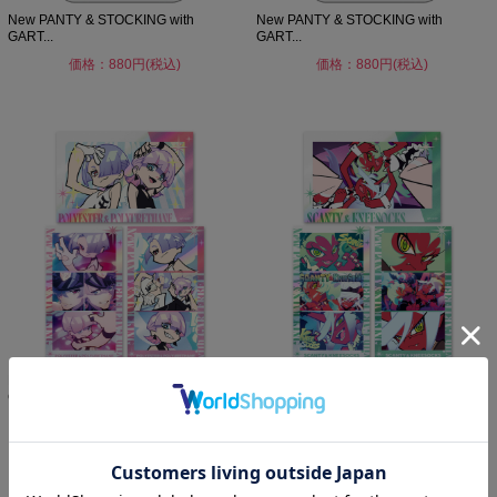
New PANTY & STOCKING with
New PANTY & STOCKING with
GART...
GART...
価格：880円(税込)
価格：880円(税込)
New PANTY & STOCKING with
New PANTY & STOCKING with
GART...
GART...
価格：1,100円(税込)
価格：1,100円(税込)