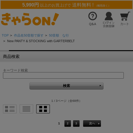
5,990円
送料無料 !
以上のお買上げで
（離島除く）
TOP
>
作品名50音順で探す
>
50音順 な行
>
New PANTY & STOCKING with GARTERBELT
商品検索
キーワード検索
1 / 3ページ
（全68件）
1
2
3
次へ