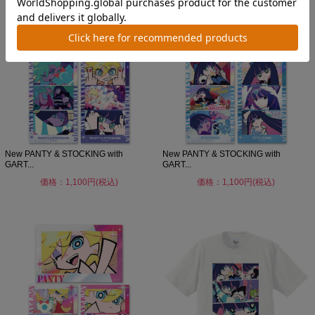
New PANTY & STOCKING with
New PANTY & STOCKING with
GART...
GART...
価格：1,100円(税込)
価格：1,100円(税込)