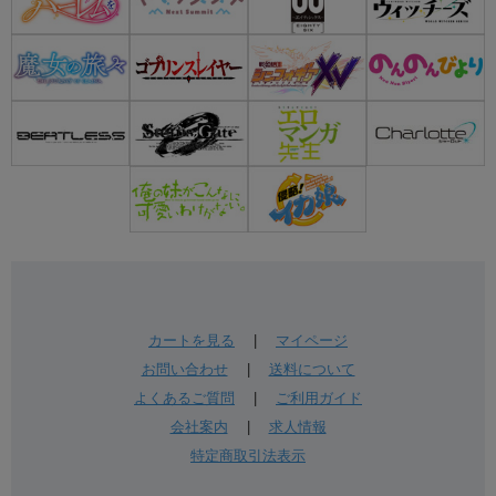
カートを見る
|
マイページ
お問い合わせ
|
送料について
よくあるご質問
|
ご利用ガイド
会社案内
|
求人情報
特定商取引法表示