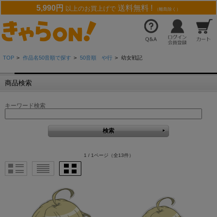
5,990円
送料無料 !
以上のお買上げで
（離島除く）
TOP
>
作品名50音順で探す
>
50音順 や行
>
幼女戦記
商品検索
キーワード検索
1 / 1ページ
（全13件）